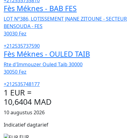
+212535735810
Fès Méknes - BAB FES
LOT N°386, LOTISSEMENT JNANE ZITOUNE - SECTEUR
BENSOUDA - FES
30030
Fez
+212535737590
Fès Méknes - OULED TAIB
Rte d'Immouzer Ouled Taib 30000
30050
Fez
+212535748177
1 EUR =
10,6404 MAD
10 augustus 2026
Indicatief dagtarief
EUR