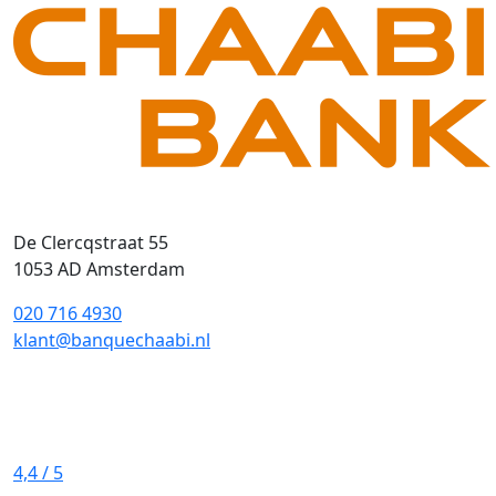
De Clercqstraat 55
1053 AD Amsterdam
020 716 4930
klant@banquechaabi.nl
4,4
/ 5