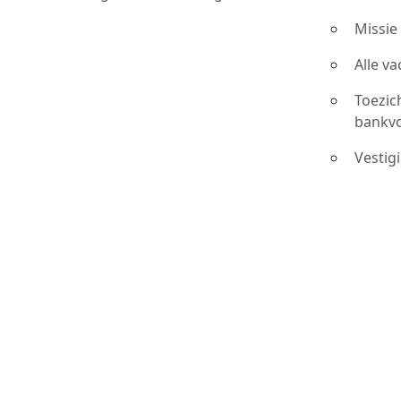
Missie
Alle v
Toezic
bankv
Vestig