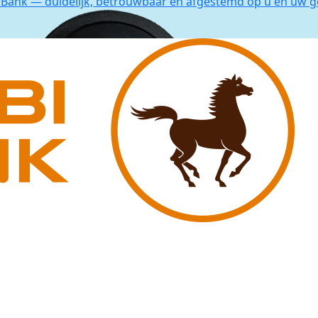
Bank — duidelijk, betrouwbaar én afgestemd op u en uw g