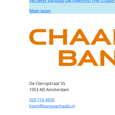
Verzeker vandaag uw toekomst met Chaabi 
Meer lezen
De Clercqstraat 55
1053 AD Amsterdam
020 716 4930
klant@banquechaabi.nl