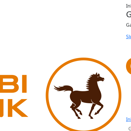
In
G
G
Sl
In
G