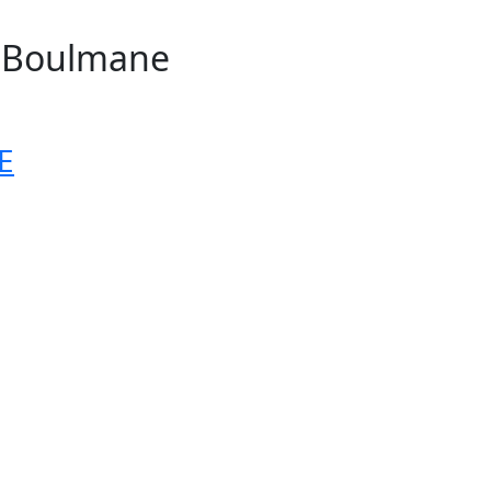
n Boulmane
1
E