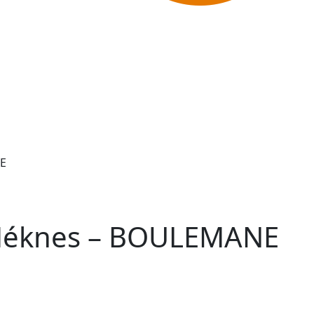
E
s Méknes – BOULEMANE