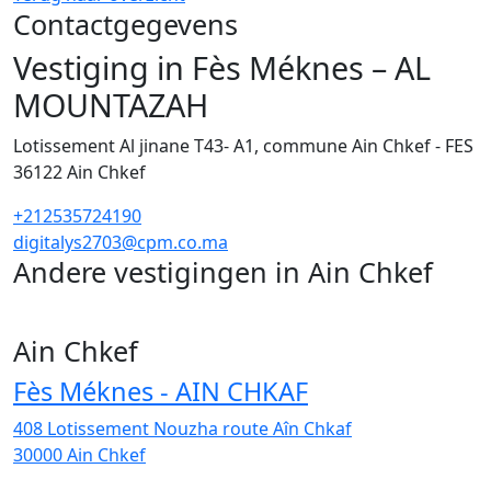
Contactgegevens
Vestiging in Fès Méknes – AL
MOUNTAZAH
Lotissement Al jinane T43- A1, commune Ain Chkef - FES
36122
Ain Chkef
+212535724190
digitalys2703@cpm.co.ma
Andere vestigingen in Ain Chkef
1
Ain Chkef
Fès Méknes - AIN CHKAF
408 Lotissement Nouzha route Aîn Chkaf
30000
Ain Chkef