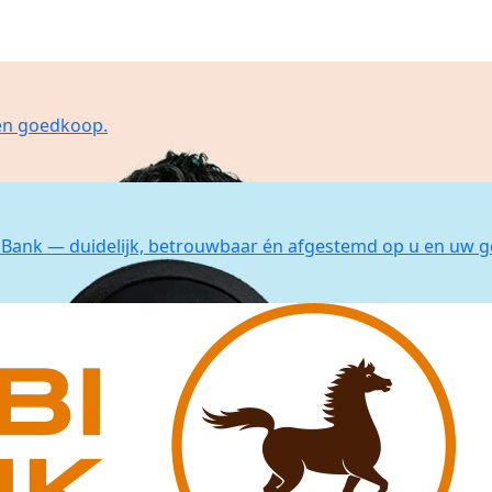
 en goedkoop.
Bank — duidelijk, betrouwbaar én afgestemd op u en uw g