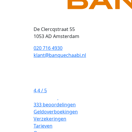
De Clercqstraat 55
1053 AD Amsterdam
020 716 4930
klant@banquechaabi.nl
4,4
/ 5
333 beoordelingen
Geldoverboekingen
Verzekeringen
Tarieven