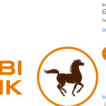
In
G
G
Sl
In
G