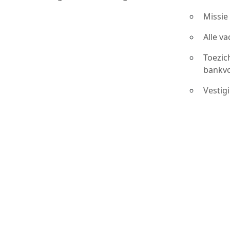
Missie
Alle v
Toezic
bankv
Vestig