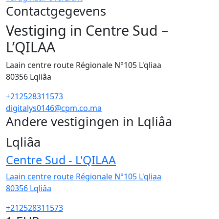
Contactgegevens
Vestiging in Centre Sud –
L’QILAA
Laain centre route Régionale N°105 L'qliaa
80356
Lqliâa
+212528311573
digitalys0146@cpm.co.ma
Andere vestigingen in Lqliâa
1
Lqliâa
Centre Sud - L'QILAA
Laain centre route Régionale N°105 L'qliaa
80356
Lqliâa
+212528311573