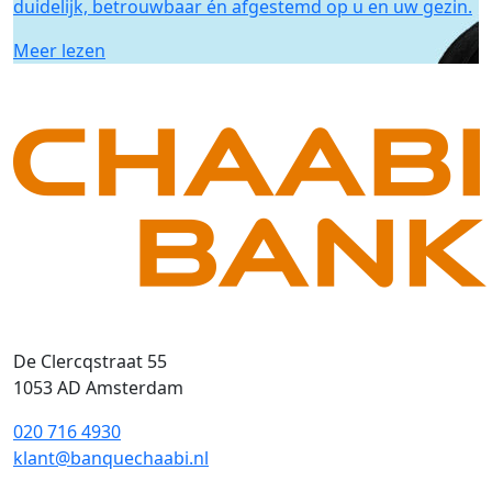
duidelijk, betrouwbaar én afgestemd op u en uw gezin.
Meer lezen
De Clercqstraat 55
1053 AD Amsterdam
020 716 4930
klant@banquechaabi.nl