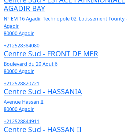
AGADIR BAY
N° EM 16 Agadir, Technopole 02, Lotissement Founty -
Agadir
80000
Agadir
+212528384080
Centre Sud - FRONT DE MER
Boulevard du 20 Aout 6
80000
Agadir
+212528820721
Centre Sud - HASSANIA
Avenue Hassan II
80000
Agadir
+212528844911
Centre Sud - HASSAN II