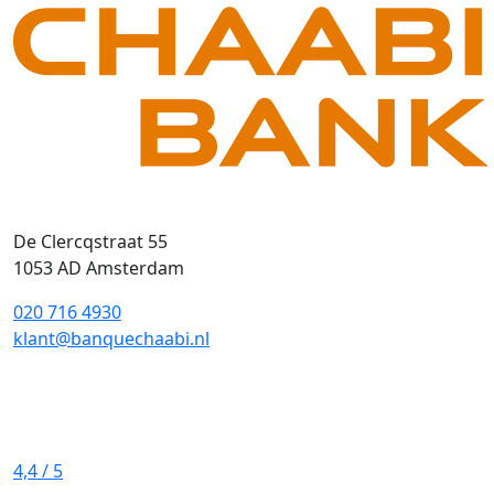
De Clercqstraat 55
1053 AD Amsterdam
020 716 4930
klant@banquechaabi.nl
4,4
/ 5