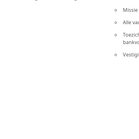
Missie
Alle v
Toezic
bankv
Vestig