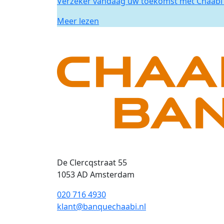
Verzeker vandaag uw toekomst met Chaabi 
Meer lezen
De Clercqstraat 55
1053 AD Amsterdam
020 716 4930
klant@banquechaabi.nl