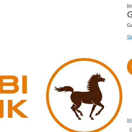
In
G
G
Sl
In
G