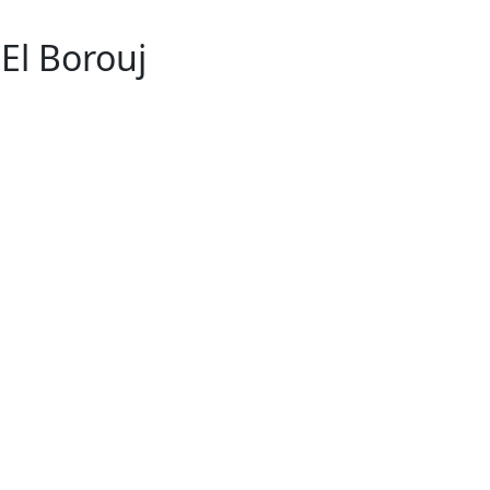
 El Borouj
1