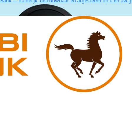
Bank — duidelijk, betrouwbaar én afgestemd op u en uw g