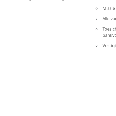
Missie
Alle v
Toezic
bankv
Vestig