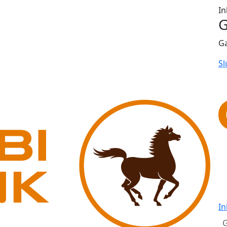
In
G
G
Sl
In
G